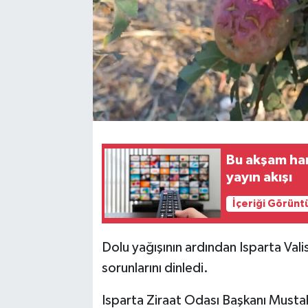
Bu akşam ha
yayın akışı
İçeriği Görünt
Dolu yağışının ardından Isparta Valis
sorunlarını dinledi.
Isparta Ziraat Odası Başkanı Mustah