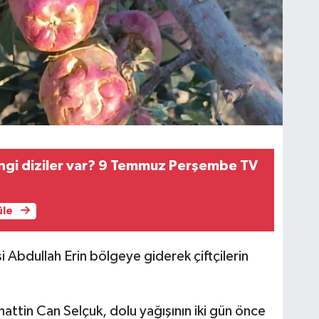
ngi diziler var? 9 Temmuz Perşembe TV
üle
i Abdullah Erin bölgeye giderek çiftçilerin
attin Can Selçuk, dolu yağışının iki gün önce