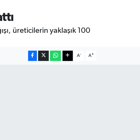
ttı
şı, üreticilerin yaklaşık 100
-
+
A
A