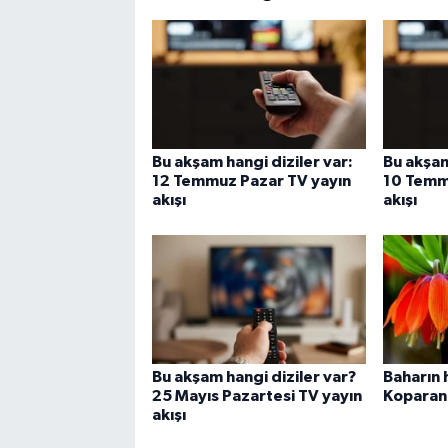
Bu akşam hangi diziler var:
Bu akşam
12 Temmuz Pazar TV yayın
10 Temm
akışı
akışı
Bu akşam hangi diziler var?
Baharın 
25 Mayıs Pazartesi TV yayın
Koparana
akışı