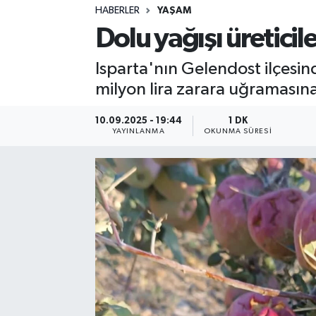
HABERLER
YAŞAM
Sağlık
Dolu yağışı üreticile
Spor
Isparta'nın Gelendost ilçesind
milyon lira zarara uğramasın
Teknoloji
10.09.2025 - 19:44
1 DK
Yaşam
YAYINLANMA
OKUNMA SÜRESI