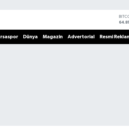
BITC
64.8
DOL
47,7
rsaspor
Dünya
Magazin
Advertorial
Resmi Rekla
EUR
55,2
STER
64,4
GRAM
6660
BİST
13.7