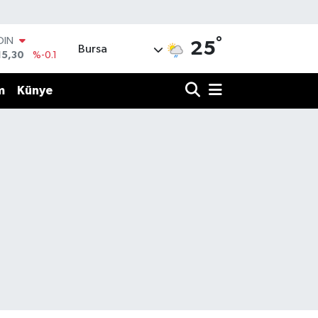
°
OIN
25
Bursa
15,30
%-0.1
AR
436
%0.18
m
Künye
O
510
%0.32
LİN
811
%0.38
 ALTIN
.55
%0
100
79
%-14