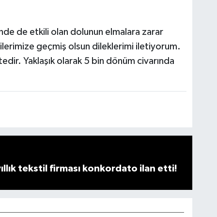
inde de etkili olan dolunun elmalara zarar
ilerimize geçmiş olsun dileklerimi iletiyorum.
edir. Yaklaşık olarak 5 bin dönüm civarında
llık tekstil firması konkordato ilan etti!