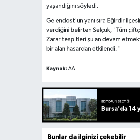
yaşandığını söyledi.
Gelendost'un yanı sıra Eğirdir ilçes
verdiğini belirten Selçuk, "Tüm çiftç
Zarar tespitleri şu an devam etmekt
bir alan hasardan etkilendi."
Kaynak:
AA
EDITÖRÜN SEÇTIĞI
Bursa'da 14 yı
Bunlar da ilginizi çekebilir