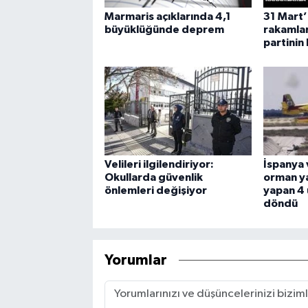
Marmaris açıklarında 4,1
31 Mart
büyüklüğünde deprem
rakamlar
partinin
Velileri ilgilendiriyor:
İspanya 
Okullarda güvenlik
orman y
önlemleri değişiyor
yapan 4 
döndü
Yorumlar