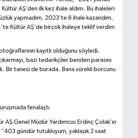
ltür AŞ’den ilk kez ihale aldım. Bu ihaleleri
süzlük yapmadım. 2023’te 6 ihale kazandım.
e Kültür AŞ’de birçok ihaleye teklif verdim
otoğraflarının kayıtlı olduğunu söyledi.
çıkarmayı, bazı tedarikçiler benden parasını
ı. Bir tanesi de burada. Bana sürekli borcunu
duruşmada fenalaştı
ür AŞ Genel Müdür Yardımcısı Erdinç Çolak’ın
“403 gündür tutukluyum, yaklaşık 2 saat