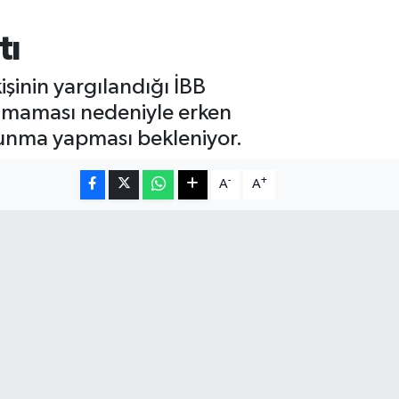
tı
şinin yargılandığı İBB
 olmaması nedeniyle erken
vunma yapması bekleniyor.
-
+
A
A