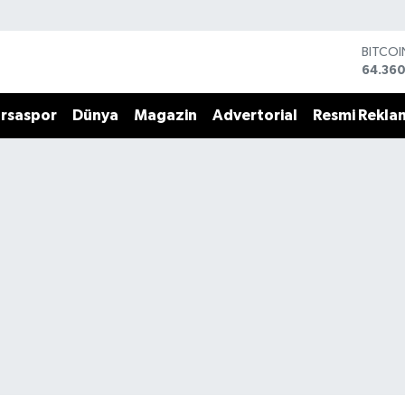
BITCO
64.360
DOLA
47,714
EURO
55,03
rsaspor
Dünya
Magazin
Advertorial
Resmi Rekla
STERLİ
64,24
GRAM 
6574.8
BİST10
13.799