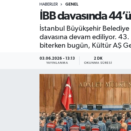
HABERLER
GENEL
Sağlık
İBB davasında 44’ü
Spor
İstanbul Büyükşehir Belediye 
davasına devam ediliyor. 43. 
Teknoloji
biterken bugün, Kültür AŞ G
Yaşam
03.06.2026 - 13:13
2 DK
YAYINLANMA
OKUNMA SÜRESI