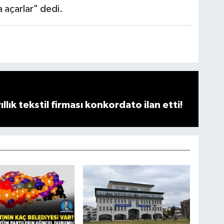
açarlar" dedi.
llık tekstil firması konkordato ilan etti!