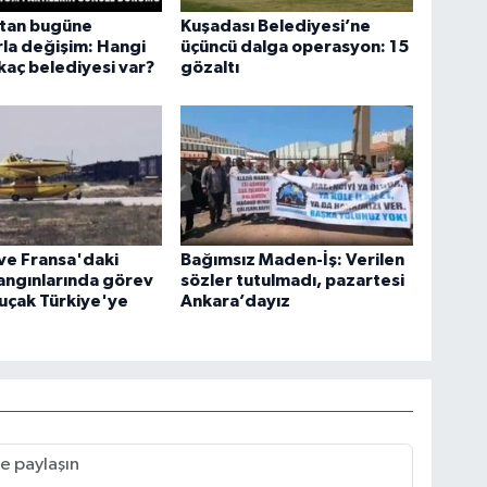
’tan bugüne
Kuşadası Belediyesi’ne
la değişim: Hangi
üçüncü dalga operasyon: 15
 kaç belediyesi var?
gözaltı
ve Fransa'daki
Bağımsız Maden-İş: Verilen
angınlarında görev
sözler tutulmadı, pazartesi
uçak Türkiye'ye
Ankara’dayız