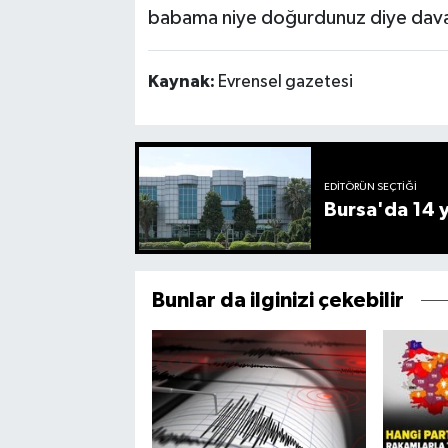
babama niye doğurdunuz diye dava 
Kaynak:
Evrensel gazetesi
EDITÖRÜN SEÇTIĞI
Bursa'da 14 yı
Bunlar da ilginizi çekebilir