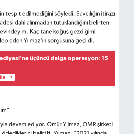
n tespit edilmediğini söyledi. Savcılığın itirazı
esi dahi alınmadan tutuklandığını belirten
evindeyim. Kaç tane koğuş gezdiğimi
alep eden Yılmaz'ın sorgusuna geçildi.
ediyesi’ne üçüncü dalga operasyon: 15
üle
tım”
yla devam ediyor. Ömür Yılmaz, OMR şirketi
 ödediklerini belirtti. Yılmaz, “2021 yılında