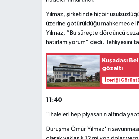
Yılmaz, şirketinde hiçbir usulsüzlüğü
üzerine götürüldüğü mahkemede ifad
Yılmaz, “Bu süreçte dördüncü ceza
hatırlamıyorum” dedi. Tahliyesini t
Kuşadası Bel
gözaltı
İçeriği Görünt
11:40
“İhaleleri hep piyasanın altında yap
Duruşma Ömür Yılmaz'ın savunması
olarak yaklaşık 12 milyon dolar vergi