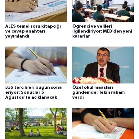
ALES temel soru kitapçığı
Öğrenci ve velileri
ve cevap anahtarı
ilgilendiriyor: MEB’den yeni
yayımlandı
kararlar
LGS tercihleri bugün sona
Özel okul maaşları
eriyor: Sonuçlar 5
gündemde: Tekin rakam
Ağustos'ta açıklanacak
verdi