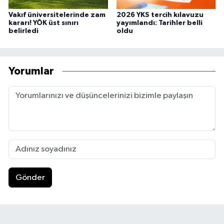
Vakıf üniversitelerinde zam
2026 YKS tercih kılavuzu
kararı! YÖK üst sınırı
yayımlandı: Tarihler belli
belirledi
oldu
Yorumlar
Gönder