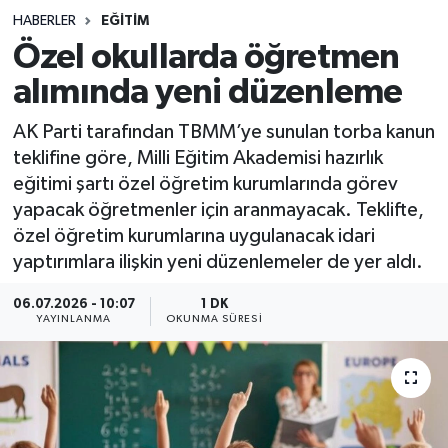
HABERLER
EĞITIM
Sağlık
Özel okullarda öğretmen
alımında yeni düzenleme
Spor
AK Parti tarafından TBMM’ye sunulan torba kanun
Teknoloji
teklifine göre, Milli Eğitim Akademisi hazırlık
eğitimi şartı özel öğretim kurumlarında görev
Yaşam
yapacak öğretmenler için aranmayacak. Teklifte,
özel öğretim kurumlarına uygulanacak idari
yaptırımlara ilişkin yeni düzenlemeler de yer aldı.
06.07.2026 - 10:07
1 DK
YAYINLANMA
OKUNMA SÜRESI