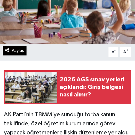
Paylaş
-
+
A
A
2026 AGS sınav yerleri
açıklandı: Giriş belgesi
nasıl alınır?
AK Parti’nin TBMM’ye sunduğu torba kanun
teklifinde, özel öğretim kurumlarında görev
yapacak öğretmenlere ilişkin düzenleme yer aldı.