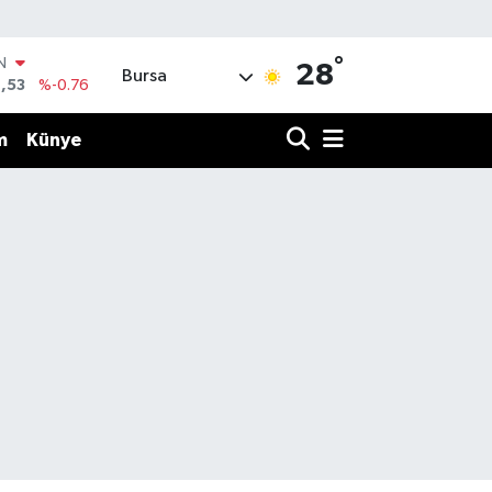
°
IN
28
Bursa
,53
%-0.76
R
69
%0.17
m
Künye
65
%0.01
N
7
%0.02
ALTIN
1
%1.44
0
%64