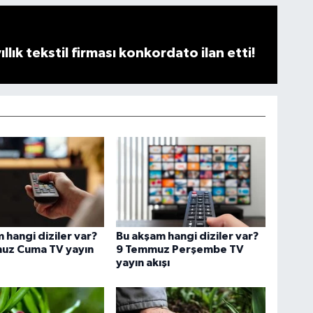
llık tekstil firması konkordato ilan etti!
 hangi diziler var?
Bu akşam hangi diziler var?
uz Cuma TV yayın
9 Temmuz Perşembe TV
yayın akışı