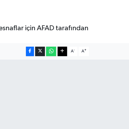
 esnaflar için AFAD tarafından
-
+
A
A