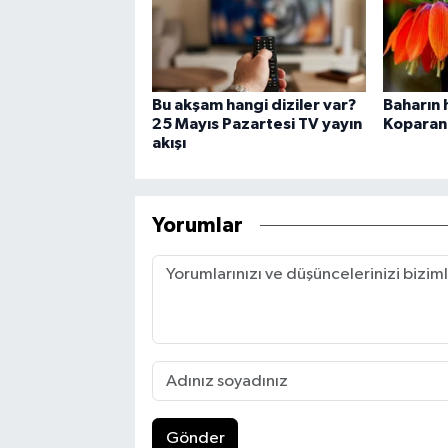
Bu akşam hangi diziler var?
Baharın 
25 Mayıs Pazartesi TV yayın
Koparana
akışı
Yorumlar
Gönder