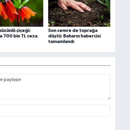
hüzünlü çiçeği:
Son cemre de toprağa
 700 bin TL ceza
düştü: Baharın habercisi
tamamlandı