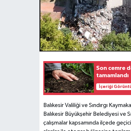
Son cemre de
tamamlandı
İçeriği Görünt
Balıkesir Valiliği ve Sındırgı Kay
Balıkesir Büyükşehir Belediyesi ve Sı
çalışmalar kapsamında ilçede geçici 