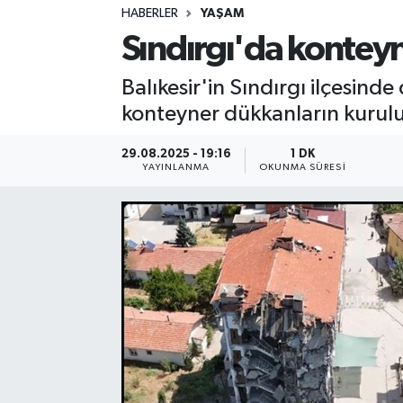
HABERLER
YAŞAM
Sağlık
Sındırgı'da konteyn
Spor
Balıkesir'in Sındırgı ilçesind
konteyner dükkanların kurul
Teknoloji
29.08.2025 - 19:16
1 DK
Yaşam
YAYINLANMA
OKUNMA SÜRESI