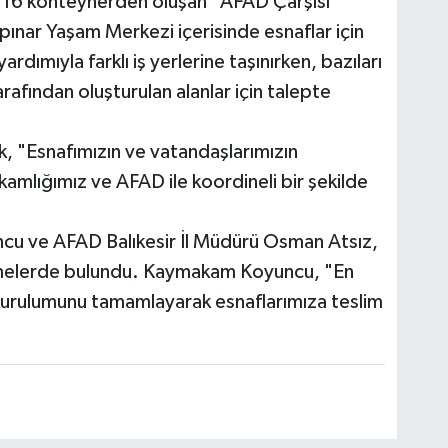
m 16 konteynerden oluşan "AFAD Çarşısı"
pınar Yaşam Merkezi içerisinde esnaflar için
ardımıyla farklı iş yerlerine taşınırken, bazıları
afından oluşturulan alanlar için talepte
k, "Esnafımızın ve vatandaşlarımızın
mlığımız ve AFAD ile koordineli bir şekilde
u ve AFAD Balıkesir İl Müdürü Osman Atsız,
lemelerde bulundu. Kaymakam Koyuncu, "En
kurulumunu tamamlayarak esnaflarımıza teslim