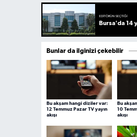
EDITÖRÜN SEÇTIĞI
Bursa'da 14 yı
Bunlar da ilginizi çekebilir
Bu akşam hangi diziler var:
Bu akşam
12 Temmuz Pazar TV yayın
10 Temm
akışı
akışı