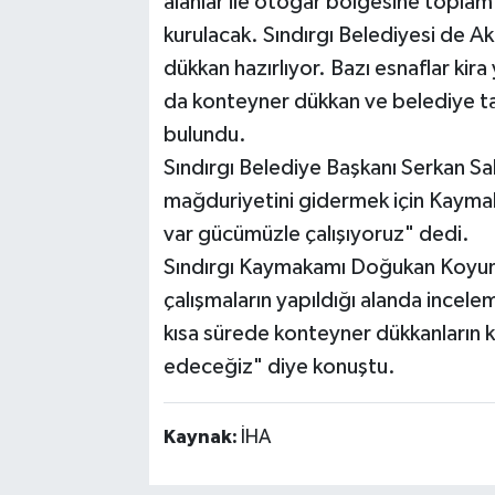
alanlar ile otogar bölgesine topla
kurulacak. Sındırgı Belediyesi de Ak
dükkan hazırlıyor. Bazı esnaflar kira y
da konteyner dükkan ve belediye tar
bulundu.
Sındırgı Belediye Başkanı Serkan Sa
mağduriyetini gidermek için Kaymaka
var gücümüzle çalışıyoruz" dedi.
Sındırgı Kaymakamı Doğukan Koyunc
çalışmaların yapıldığı alanda ince
kısa sürede konteyner dükkanların 
edeceğiz" diye konuştu.
Kaynak:
İHA