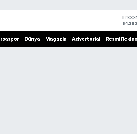
BITCO
64.360
DOLA
47,70
rsaspor
Dünya
Magazin
Advertorial
Resmi Rekla
EURO
55,02
STERLİ
64,189
GRAM 
6574.8
BİST10
13.887