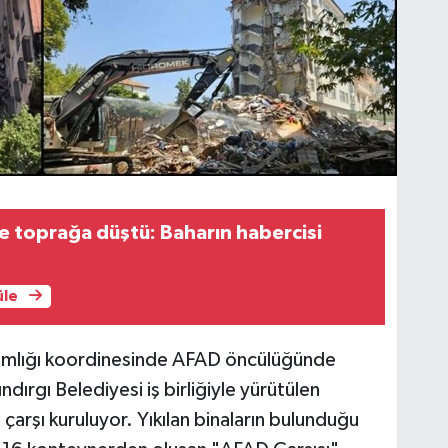
 toprağa düştü: Baharın habercisi
üle
makamlığı koordinesinde AFAD öncülüğünde
ndırgı Belediyesi iş birliğiyle yürütülen
çarşı kuruluyor. Yıkılan binaların bulunduğu