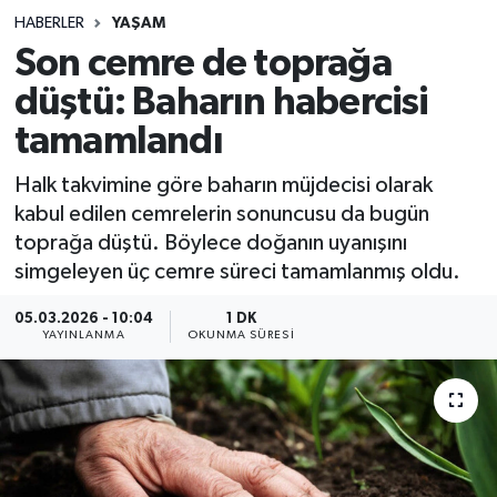
HABERLER
YAŞAM
Sağlık
Son cemre de toprağa
düştü: Baharın habercisi
Spor
tamamlandı
Teknoloji
Halk takvimine göre baharın müjdecisi olarak
Yaşam
kabul edilen cemrelerin sonuncusu da bugün
toprağa düştü. Böylece doğanın uyanışını
simgeleyen üç cemre süreci tamamlanmış oldu.
05.03.2026 - 10:04
1 DK
YAYINLANMA
OKUNMA SÜRESI