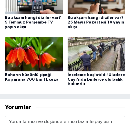
Bu akşam hangi diziler var?
Bu akşam hangi diziler var?
9 Temmuz Perşembe TV
25 Mayıs Pazartesi TV yayın
yayın akışı
akışı
Baharın hüzünlü çiçeği:
İnceleme başlatıldı! Uludere
Koparana 700 bin TL ceza
Çayı'nda binlerce ölü balık
bulundu
Yorumlar