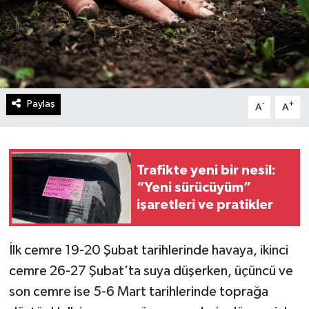
Paylaş
-
+
A
A
Trafikte yeni bir nesil:
“Yeni sürücüyüm”
işaretleri ve pratikler
İlk cemre 19-20 Şubat tarihlerinde havaya, ikinci
cemre 26-27 Şubat’ta suya düşerken, üçüncü ve
son cemre ise 5-6 Mart tarihlerinde toprağa