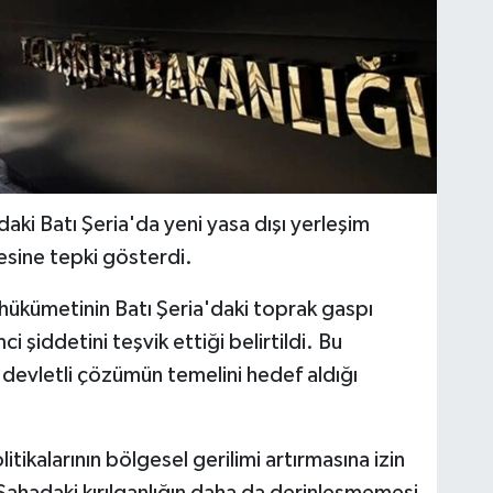
tındaki Batı Şeria'da yeni yasa dışı yerleşim
esine tepki gösterdi.
hükümetinin Batı Şeria'daki toprak gaspı
ci şiddetini teşvik ettiği belirtildi. Bu
ki devletli çözümün temelini hedef aldığı
litikalarının bölgesel gerilimi artırmasına izin
 Sahadaki kırılganlığın daha da derinleşmemesi