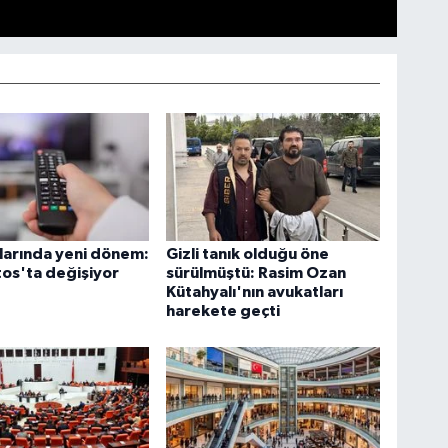
larında yeni dönem:
Gizli tanık olduğu öne
os'ta değişiyor
sürülmüştü: Rasim Ozan
Kütahyalı'nın avukatları
harekete geçti