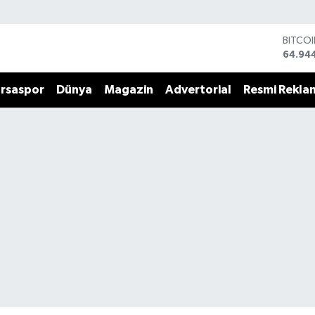
BITCO
64.94
DOLA
47,74
rsaspor
Dünya
Magazin
Advertorial
Resmi Rekla
EURO
55,25
STERL
64,481
GRAM 
6660.
BİST1
13.779