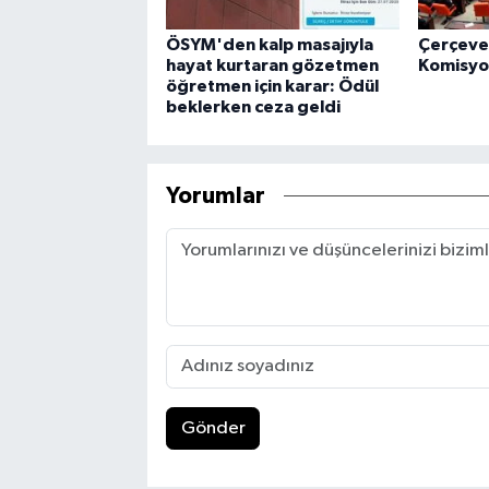
ÖSYM'den kalp masajıyla
Çerçeve
hayat kurtaran gözetmen
Komisyon
öğretmen için karar: Ödül
beklerken ceza geldi
Yorumlar
Gönder