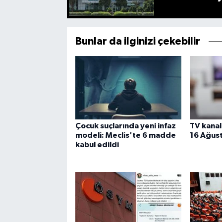
Bunlar da ilginizi çekebilir
Çocuk suçlarında yeni infaz
TV kanal
modeli: Meclis'te 6 madde
16 Ağust
kabul edildi