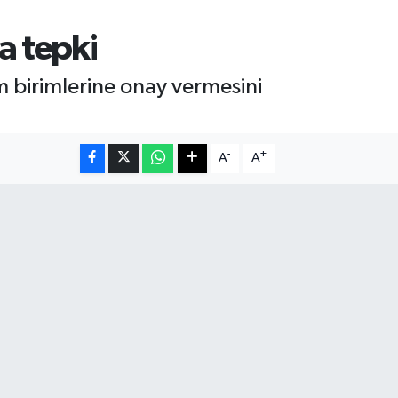
na tepki
eşim birimlerine onay vermesini
-
+
A
A