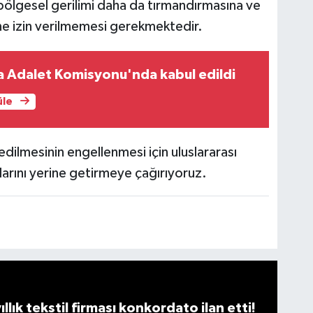
ın, bölgesel gerilimi daha da tırmandırmasına ve
ine izin verilmemesi gerekmektedir.
a Adalet Komisyonu'nda kabul edildi
üle
l edilmesinin engellenmesi için uluslararası
larını yerine getirmeye çağırıyoruz.
llık tekstil firması konkordato ilan etti!