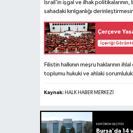
İsrail'in işgal ve ilhak politikaların
sahadaki kırılganlığı derinleştirmes
Çerçeve Yas
İçeriği Görünt
Filistin halkının meşru haklarının ihla
toplumu hukuki ve ahlaki sorumluluk
Kaynak:
HALK HABER MERKEZİ
EDITÖRÜN SEÇTIĞI
Bursa'da 14 yı