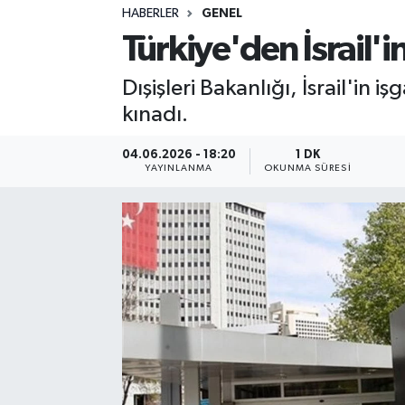
HABERLER
GENEL
Sağlık
Türkiye'den İsrail'i
Spor
Dışişleri Bakanlığı, İsrail'in i
kınadı.
Teknoloji
04.06.2026 - 18:20
1 DK
Yaşam
YAYINLANMA
OKUNMA SÜRESI