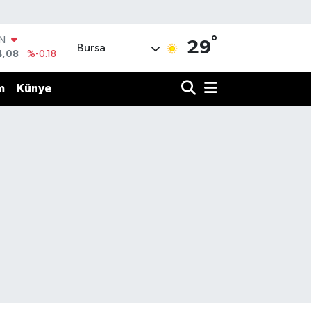
°
IN
29
Bursa
4,08
%-0.18
R
36
%0.18
m
Künye
10
%0.32
İN
1
%0.38
ALTIN
55
%0.03
00
%-14