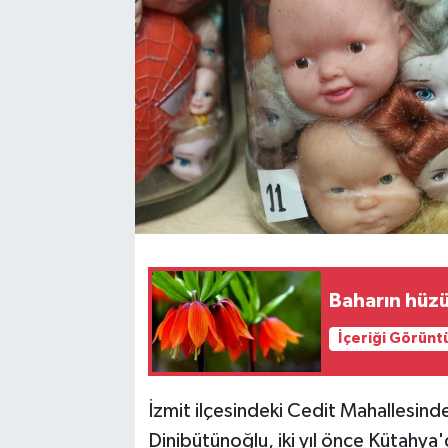
Baharın hüzü
İçeriği Görünt
İzmit ilçesindeki Cedit Mahallesind
Dinibütünoğlu, iki yıl önce Kütahya'