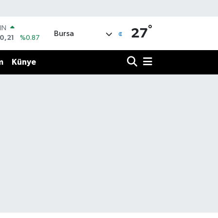
°
R
27
Bursa
36
%0.18
10
%0.32
m
Künye
İN
11
%0.38
 ALTIN
.99
%2.59
00
3
%-19
IN
0,21
%0.87