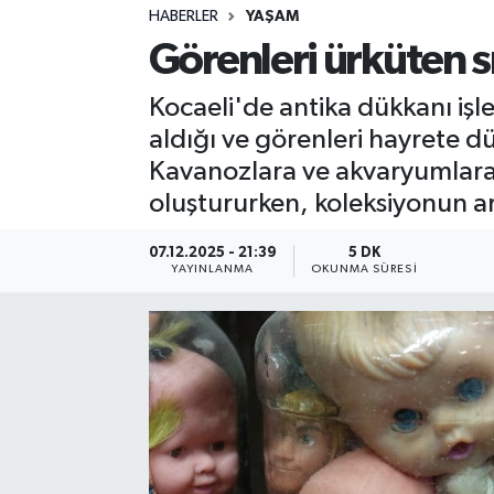
HABERLER
YAŞAM
Sağlık
Görenleri ürküten sı
Spor
Kocaeli'de antika dükkanı iş
aldığı ve görenleri hayrete d
Teknoloji
Kavanozlara ve akvaryumlara d
oluştururken, koleksiyonun ar
Yaşam
07.12.2025 - 21:39
5 DK
YAYINLANMA
OKUNMA SÜRESI