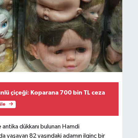
nlü çiçeği: Koparana 700 bin TL ceza
üle
e antika dükkanı bulunan Hamdi
da yaşayan 82 yaşındaki adamın ilginç bir