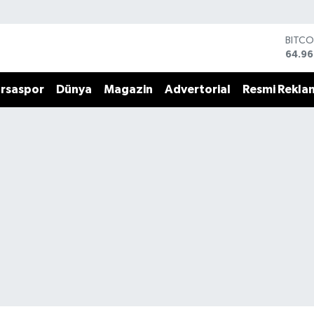
DOLA
47,74
EURO
55,25
rsaspor
Dünya
Magazin
Advertorial
Resmi Rekla
STERL
64,48
GRAM
6648
BİST1
13.77
BITCO
64.96