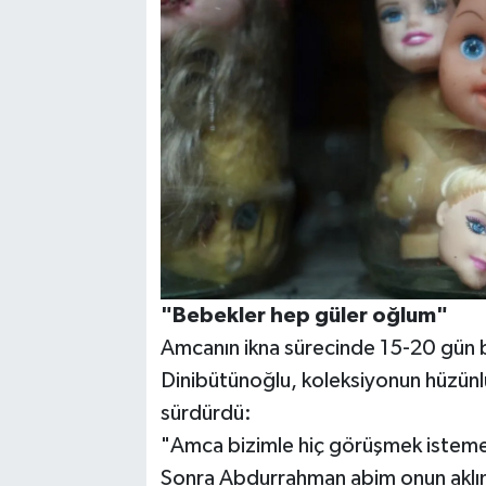
"Bebekler hep güler oğlum"
Amcanın ikna sürecinde 15-20 gün 
Dinibütünoğlu, koleksiyonun hüzünlü
sürdürdü:
"Amca bizimle hiç görüşmek istem
Sonra Abdurrahman abim onun aklına