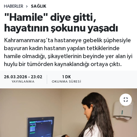
HABERLER
SAĞLIK
Sağlık
"Hamile" diye gitti,
hayatının şokunu yaşadı
Spor
Kahramanmaraş’ta hastaneye gebelik şüphesiyle
Teknoloji
başvuran kadın hastanın yapılan tetkiklerinde
hamile olmadığı, şikayetlerinin beyinde yer alan iyi
Yaşam
huylu bir tümörden kaynaklandığı ortaya çıktı.
26.03.2026 - 23:02
1 DK
YAYINLANMA
OKUNMA SÜRESI