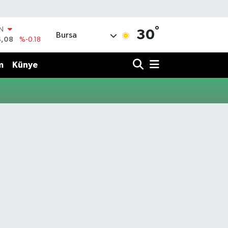
°
IN
30
Bursa
4,08
%-0.18
R
36
%0.18
m
Künye
10
%0.32
N
1
%0.38
ALTIN
55
%0.03
00
%-14