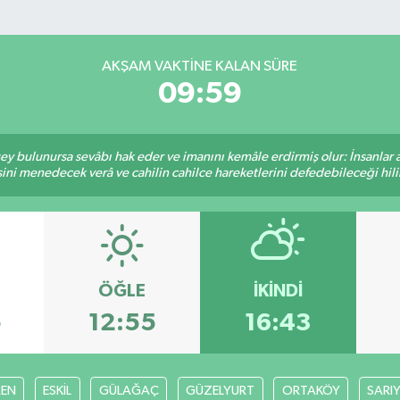
AKŞAM VAKTINE KALAN SÜRE
09:59
 şey bulunursa sevâbı hak eder ve imanını kemâle erdirmiş olur: İnsanlar 
ini menedecek verâ ve cahilin cahilce hareketlerini defedebileceği hili
ÖĞLE
İKINDI
5
12:55
16:43
EN
ESKİL
GÜLAĞAÇ
GÜZELYURT
ORTAKÖY
SARI