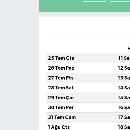
25 Tem Cts
11 S
26 Tem Paz
12 S
27 Tem Pts
13 S
28 Tem Sal
14 S
29 Tem Çar
15 S
30 Tem Per
16 S
31 Tem Cum
17 S
1 Ağu Cts
18 S