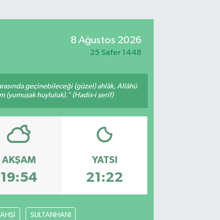
8 Ağustos 2026
25 Safer 1448
arasında geçinebileceği (güzel) ahlâk, Allâhü
m (yumuşak huyluluk)." (Hadis-i şerif)
AKŞAM
YATSI
19:54
21:22
YAHŞİ
SULTANHANI