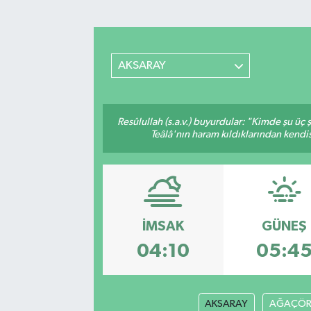
Sağlık
Spor
AKSARAY
Teknoloji
Resûlullah (s.a.v.) buyurdular: "Kimde şu üç
Yaşam
Teâlâ'nın haram kıldıklarından kendis
İMSAK
GÜNEŞ
04:10
05:4
AKSARAY
AĞAÇÖR