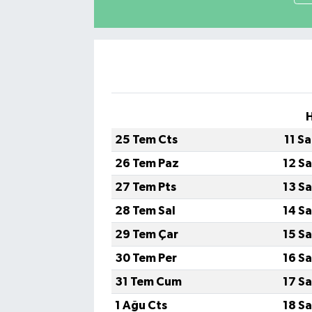
25 Tem Cts
11 S
26 Tem Paz
12 S
27 Tem Pts
13 S
28 Tem Sal
14 S
29 Tem Çar
15 S
30 Tem Per
16 S
31 Tem Cum
17 S
1 Ağu Cts
18 S