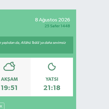
8 Ağustos 2026
25 Safer 1448
yaşlıdan da, Allâhü Teâlâ'ya daha sevimsiz
AKŞAM
YATSI
19:51
21:18
İK