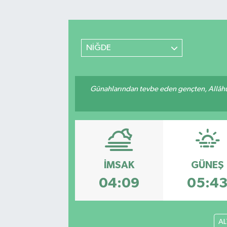
Sağlık
Spor
NİĞDE
Teknoloji
Günahlarından tevbe eden gençten, Allâhü 
Yaşam
İMSAK
GÜNEŞ
04:09
05:4
AL