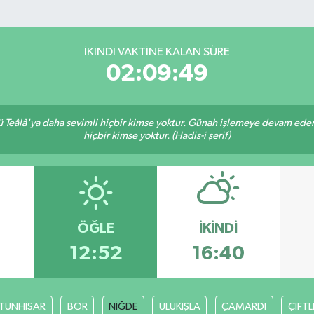
İKINDI VAKTINE KALAN SÜRE
02:09:49
Teâlâ'ya daha sevimli hiçbir kimse yoktur. Günah işlemeye devam eden 
hiçbir kimse yoktur. (Hadis-i şerif)
ÖĞLE
İKINDI
3
12:52
16:40
TUNHİSAR
BOR
NİĞDE
ULUKIŞLA
ÇAMARDI
ÇİFTL