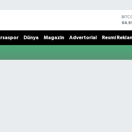
BITC
64.9
DOL
47,7
rsaspor
Dünya
Magazin
Advertorial
Resmi Rekla
EUR
55,2
STER
64,4
GRAM
6660
BİST
13.7