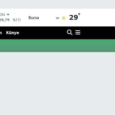
°
OIN
29
Bursa
59,79
%1.11
AR
436
%0.18
m
Künye
O
510
%0.32
LİN
811
%0.38
 ALTIN
.55
%0.03
100
79
%-14