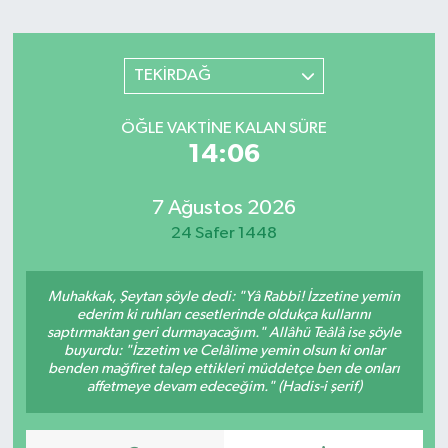
Sağlık
TEKİRDAĞ
Spor
ÖĞLE VAKTINE KALAN SÜRE
Teknoloji
14:06
Yaşam
7 Ağustos 2026
24 Safer 1448
Muhakkak, Şeytan şöyle dedi: "Yâ Rabbi! İzzetine yemin
ederim ki ruhları cesetlerinde oldukça kullarını
saptırmaktan geri durmayacağım." Allâhü Teâlâ ise şöyle
buyurdu: "İzzetim ve Celâlime yemin olsun ki onlar
benden mağfiret talep ettikleri müddetçe ben de onları
affetmeye devam edeceğim." (Hadis-i şerif)