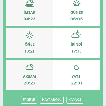
İMSAK
GÜNEŞ
04:23
06:05
ÖĞLE
İKINDI
13:21
17:13
AKŞAM
YATSI
20:27
22:01
ERGENE
HAYRABOLU
KAPAKLI