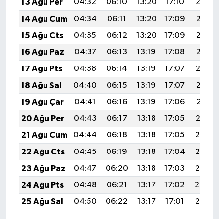
13 Ağu Per
04:32
06:10
13:20
17:10
20:19
14 Ağu Cum
04:34
06:11
13:20
17:09
20:18
15 Ağu Cts
04:35
06:12
13:20
17:09
20:17
16 Ağu Paz
04:37
06:13
13:19
17:08
20:15
17 Ağu Pts
04:38
06:14
13:19
17:07
20:14
18 Ağu Sal
04:40
06:15
13:19
17:07
20:12
19 Ağu Çar
04:41
06:16
13:19
17:06
20:11
20 Ağu Per
04:43
06:17
13:18
17:05
20:10
21 Ağu Cum
04:44
06:18
13:18
17:05
20:08
22 Ağu Cts
04:45
06:19
13:18
17:04
20:07
23 Ağu Paz
04:47
06:20
13:18
17:03
20:05
24 Ağu Pts
04:48
06:21
13:17
17:02
20:04
25 Ağu Sal
04:50
06:22
13:17
17:01
20:02