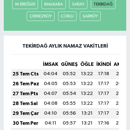
M.EREĞLİSİ
MALKARA
SARAY
TEKİRDAĞ
ÇERKEZKÖY
ÇORLU
ŞARKÖY
TEKİRDAĞ AYLIK NAMAZ VAKITLERI
İMSAK
GÜNEŞ
ÖĞLE
İKINDI
AKŞA
25 Tem Cts
04:04
05:52
13:22
17:18
20:41
26 Tem Paz
04:05
05:53
13:22
17:17
20:40
27 Tem Pts
04:07
05:54
13:22
17:17
20:39
28 Tem Sal
04:08
05:55
13:22
17:17
20:38
29 Tem Çar
04:10
05:56
13:21
17:17
20:37
30 Tem Per
04:11
05:57
13:21
17:16
20:36