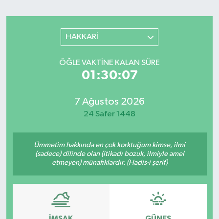
Sağlık
HAKKARİ
Spor
ÖĞLE VAKTINE KALAN SÜRE
Teknoloji
01:30:07
Yaşam
7 Ağustos 2026
24 Safer 1448
Ümmetim hakkında en çok korktuğum kimse, ilmi
(sadece) dilinde olan (itikadı bozuk, ilmiyle amel
etmeyen) münafıklardır. (Hadis-i şerif)
İMSAK
GÜNEŞ