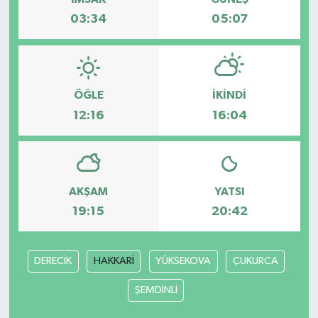
03:34
05:07
ÖĞLE
İKINDI
12:16
16:04
AKŞAM
YATSI
19:15
20:42
DERECİK
HAKKARİ
YÜKSEKOVA
ÇUKURCA
ŞEMDİNLİ