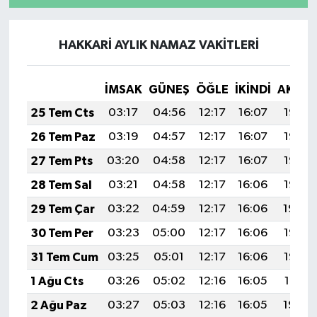
HAKKARİ AYLIK NAMAZ VAKITLERI
İMSAK
GÜNEŞ
ÖĞLE
İKINDI
AKŞA
25 Tem Cts
03:17
04:56
12:17
16:07
19:27
26 Tem Paz
03:19
04:57
12:17
16:07
19:26
27 Tem Pts
03:20
04:58
12:17
16:07
19:26
28 Tem Sal
03:21
04:58
12:17
16:06
19:25
29 Tem Çar
03:22
04:59
12:17
16:06
19:24
30 Tem Per
03:23
05:00
12:17
16:06
19:23
31 Tem Cum
03:25
05:01
12:17
16:06
19:22
1 Ağu Cts
03:26
05:02
12:16
16:05
19:21
2 Ağu Paz
03:27
05:03
12:16
16:05
19:20