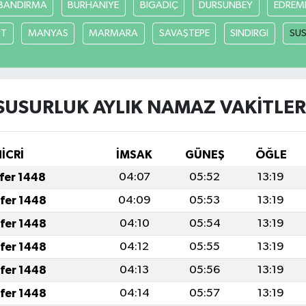
BANDIRMA
BURHANİYE
BİGADİÇ
DURSUNBEY
EDREM
UT
MANYAS
MARMARA
SAVAŞTEPE
SINDIRGI
SUS
SUSURLUK AYLIK NAMAZ VAKITLER
HİCRİ
İMSAK
GÜNEŞ
ÖĞLE
afer 1448
04:07
05:52
13:19
afer 1448
04:09
05:53
13:19
afer 1448
04:10
05:54
13:19
afer 1448
04:12
05:55
13:19
afer 1448
04:13
05:56
13:19
afer 1448
04:14
05:57
13:19