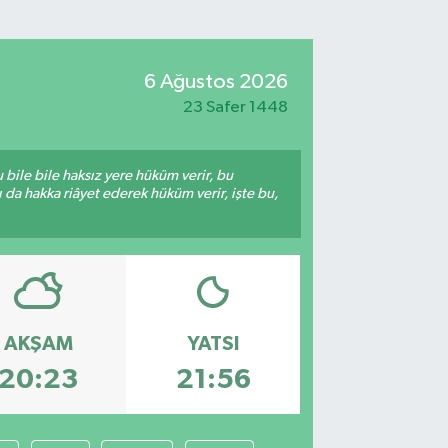
6 Ağustos 2026
23 Safer 1448
bile bile haksız yere hüküm verir, bu
da hakka riâyet ederek hüküm verir, işte bu,
AKŞAM
YATSI
20:23
21:56