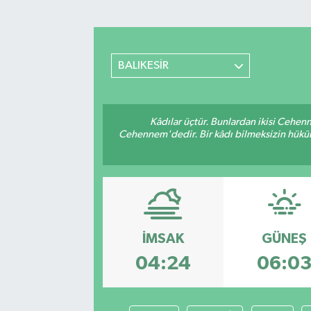
Sağlık
Spor
BALIKESİR
Teknoloji
Kâdılar üçtür. Bunlardan ikisi Cehen
Yaşam
Cehennem'dedir. Bir kâdı bilmeksizin hüküm 
İMSAK
GÜNEŞ
04:24
06:0