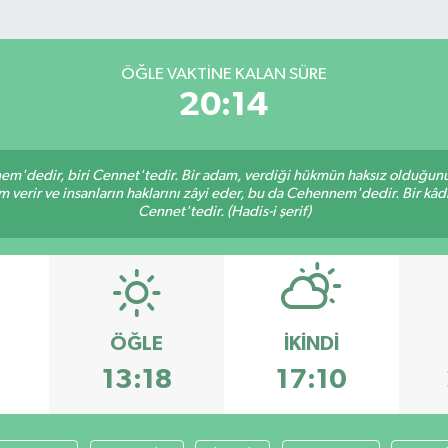
ÖĞLE VAKTINE KALAN SÜRE
20:14
nem'dedir, biri Cennet'tedir. Bir adam, verdiği hükmün haksız olduğunu 
verir ve insanların haklarını zâyi eder, bu da Cehennem'dedir. Bir kâdı 
Cennet'tedir. (Hadis-i şerif)
ÖĞLE
İKINDI
3
13:18
17:10