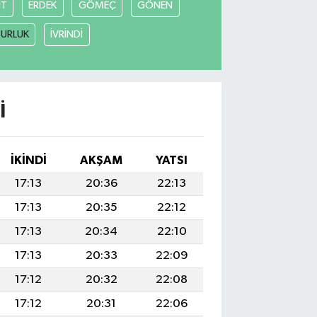
İT
ERDEK
GÖMEÇ
GÖNEN
URLUK
İVRİNDİ
I
İKINDI
AKŞAM
YATSI
17:13
20:36
22:13
17:13
20:35
22:12
17:13
20:34
22:10
17:13
20:33
22:09
17:12
20:32
22:08
17:12
20:31
22:06