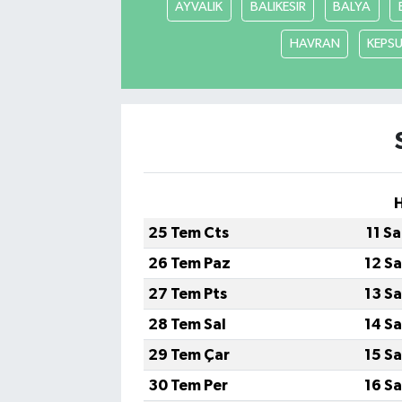
AYVALIK
BALIKESİR
BALYA
HAVRAN
KEPS
25 Tem Cts
11 S
26 Tem Paz
12 S
27 Tem Pts
13 S
28 Tem Sal
14 S
29 Tem Çar
15 S
30 Tem Per
16 S