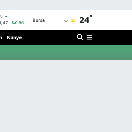
°
IN
24
Bursa
5,47
%0.66
R
71
%0.05
m
Künye
36
%0.18
İN
34
%0.22
ALTIN
85
%0.54
00
3
%0