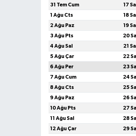
31 Tem Cum
17 S
1 Ağu Cts
18 S
2 Ağu Paz
19 S
3 Ağu Pts
20 S
4 Ağu Sal
21 S
5 Ağu Çar
22 S
6 Ağu Per
23 S
7 Ağu Cum
24 S
8 Ağu Cts
25 S
9 Ağu Paz
26 S
10 Ağu Pts
27 S
11 Ağu Sal
28 S
12 Ağu Çar
29 S