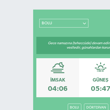
Sağlık
Spor
BOLU
Teknoloji
Gece namazına (teheccüde) devam ediniz
Yaşam
vesîledir, günahlardan korunm
İMSAK
GÜNEŞ
04:06
05:4
BOLU
DÖRTDİVAN