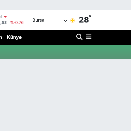
°
IN
28
Bursa
,53
%-0.76
R
69
%0.17
m
Künye
65
%0.01
N
7
%0.02
ALTIN
1
%1.44
0
%64