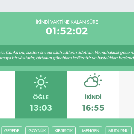
İKINDI VAKTINE KALAN SÜRE
01:52:02
. Çünkü bu, sizden önceki sâlih zâtların âdetidir. Ve muhakkak gece n
aya bir vâsıtadır, birtakım günahlara keffârettir ve hastalıkları bedenden
ÖĞLE
İKINDI
7
13:03
16:55
GEREDE
GÖYNÜK
KIBRISCIK
MENGEN
MUDURNU