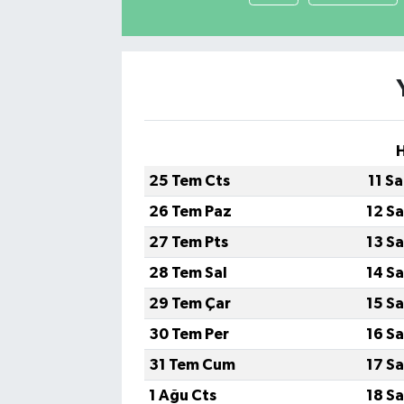
25 Tem Cts
11 S
26 Tem Paz
12 S
27 Tem Pts
13 S
28 Tem Sal
14 S
29 Tem Çar
15 S
30 Tem Per
16 S
31 Tem Cum
17 S
1 Ağu Cts
18 S