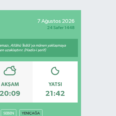
7 Ağustos 2026
24 Safer 1448
amazı, Allâhü Teâlâ'ya mânen yaklaşmaya
 uzaklaştırır. (Hadis-i şerif)
AKŞAM
YATSI
20:09
21:42
SEBEN
YENİÇAĞA