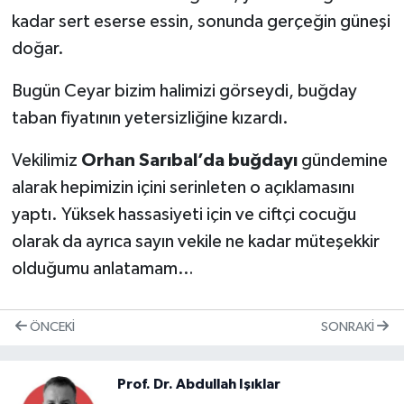
kadar sert eserse essin, sonunda gerçeğin güneşi
doğar.
Bugün Ceyar bizim halimizi görseydi, buğday
taban fiyatının yetersizliğine kızardı.
Vekilimiz
Orhan Sarıbal’da buğdayı
gündemine
alarak hepimizin içini serinleten o açıklamasını
yaptı. Yüksek hassasiyeti için ve ciftçi cocuğu
olarak da ayrıca sayın vekile ne kadar müteşekkir
olduğumu anlatamam…
ÖNCEKI
SONRAKI
Prof. Dr. Abdullah Işıklar