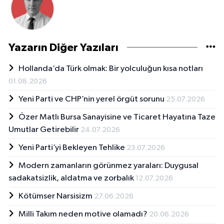
Yazarın Diğer Yazıları
Hollanda’da Türk olmak: Bir yolculuğun kısa notları
01.08.2026
Yeni Parti ve CHP’nin yerel örgüt sorunu
25.07.2026
Özer Matlı Bursa Sanayisine ve Ticaret Hayatına Taze
Umutlar Getirebilir
24.07.2026
Yeni Parti’yi Bekleyen Tehlike
23.07.2026
Modern zamanların görünmez yaraları: Duygusal
sadakatsizlik, aldatma ve zorbalık
12.07.2026
Kötümser Narsisizm
27.06.2026
Milli Takım neden motive olamadı?
20.06.2026