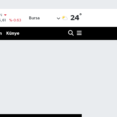
IN
°
24
Bursa
5,61
%-0.63
R
43
%0.16
m
Künye
17
%-0.02
İN
63
%0.07
ALTIN
81
%1.44
00
%70