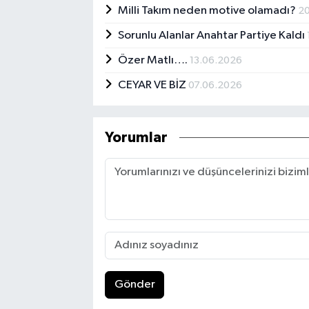
Milli Takım neden motive olamadı?
2
Sorunlu Alanlar Anahtar Partiye Kaldı
Özer Matlı….
13.06.2026
CEYAR VE BİZ
07.06.2026
Yorumlar
Gönder