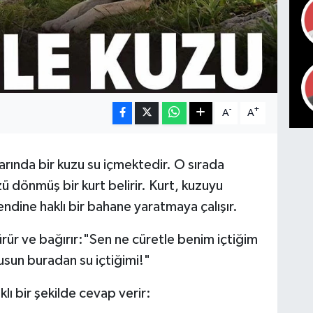
-
+
A
A
arında bir kuzu su içmektedir. O sırada
ü dönmüş bir kurt belirir. Kurt, kuzuyu
ndine haklı bir bahane yaratmaya çalışır.
ürür ve bağırır:"Sen ne cüretle benim içtiğim
sun buradan su içtiğimi!"
ı bir şekilde cevap verir: