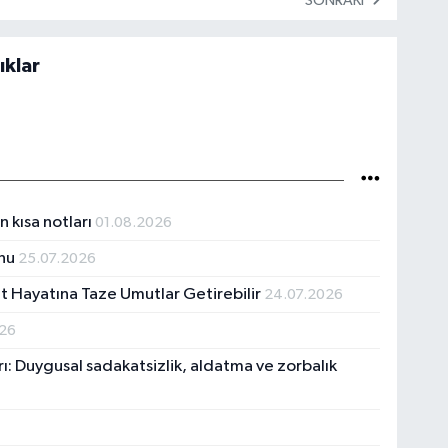
SONRAKI
ıklar
n kısa notları
01.08.2026
unu
25.07.2026
et Hayatına Taze Umutlar Getirebilir
24.07.2026
026
 Duygusal sadakatsizlik, aldatma ve zorbalık