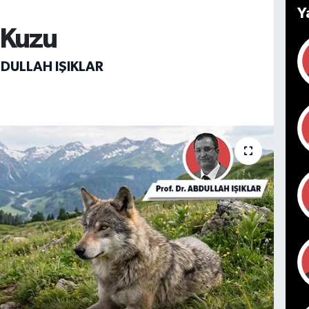
Y
e Kuzu
BDULLAH IŞIKLAR