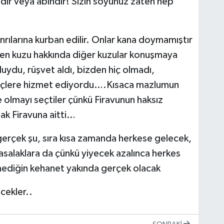
dır veya abindir! Sizin soyunuz zaten hep
nrılarına kurban edilir. Onlar kana doymamıştır
ilen kuzu hakkında diğer kuzular konuşmaya
uydu, rüşvet aldı, bizden hiç olmadı,
güçlere hizmet ediyordu….Kısaca mazlumun
e olmayı seçtiler çünkü Firavunun haksız
ak Firavuna aitti…
gerçek şu, sıra kısa zamanda herkese gelecek,
asalaklara da çünkü yiyecek azalınca herkes
mediğin kehanet yakında gerçek olacak
cekler..