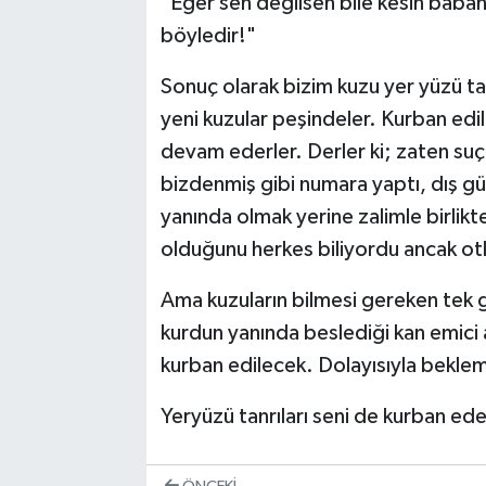
"Eğer sen değilsen bile kesin baban
böyledir!"
Sonuç olarak bizim kuzu yer yüzü ta
yeni kuzular peşindeler. Kurban ed
devam ederler. Derler ki; zaten suçl
bizdenmiş gibi numara yaptı, dış 
yanında olmak yerine zalimle birlikt
olduğunu herkes biliyordu ancak otl
Ama kuzuların bilmesi gereken tek 
kurdun yanında beslediği kan emici 
kurban edilecek. Dolayısıyla bekle
Yeryüzü tanrıları seni de kurban ede