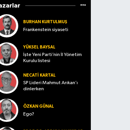
azarlar
BURHAN KURTULMUŞ
Frankenstein siyaseti
YÜKSEL BAYSAL
İşte Yeni Parti’nin İl Yönetim
Kurulu listesi
NECATI KARTAL
SP Lideri Mahmut Arıkan’ı
dinlerken
ÖZKAN GÜNAL
Ego?