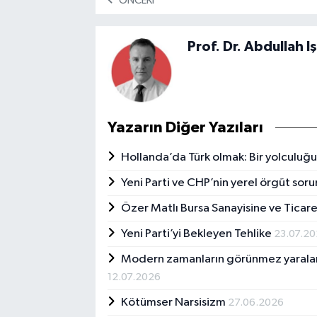
ÖNCEKI
Prof. Dr. Abdullah Iş
Yazarın Diğer Yazıları
Hollanda’da Türk olmak: Bir yolculuğu
Yeni Parti ve CHP’nin yerel örgüt sor
Özer Matlı Bursa Sanayisine ve Ticar
Yeni Parti’yi Bekleyen Tehlike
23.07.2
Modern zamanların görünmez yaraları:
12.07.2026
Kötümser Narsisizm
27.06.2026