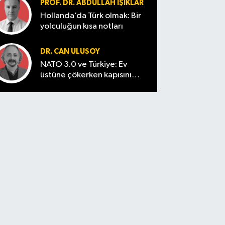
PROF. DR. ABDULLAH IŞIKLAR
Hollanda’da Türk olmak: Bir
yolculuğun kısa notları
DR. CAN ULUSOY
NATO 3.0 ve Türkiye: Ev
üstüne çökerken kapısını
tutmak