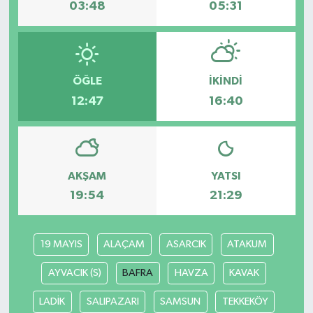
03:48
05:31
ÖĞLE
İKINDI
12:47
16:40
AKŞAM
YATSI
19:54
21:29
19 MAYIS
ALAÇAM
ASARCIK
ATAKUM
AYVACIK (S)
BAFRA
HAVZA
KAVAK
LADİK
SALIPAZARI
SAMSUN
TEKKEKÖY