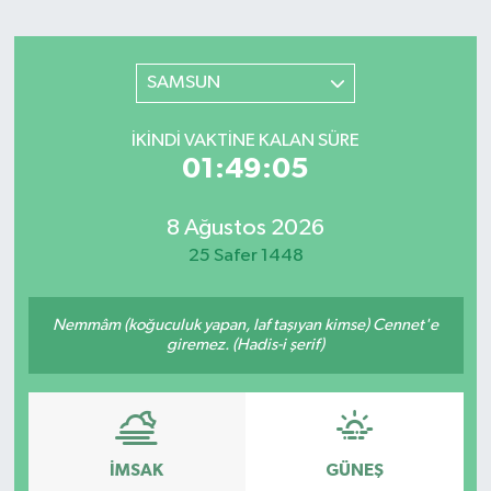
Sağlık
SAMSUN
Spor
İKINDI VAKTINE KALAN SÜRE
Teknoloji
01:49:05
Yaşam
8 Ağustos 2026
25 Safer 1448
Nemmâm (koğuculuk yapan, laf taşıyan kimse) Cennet'e
giremez. (Hadis-i şerif)
İMSAK
GÜNEŞ