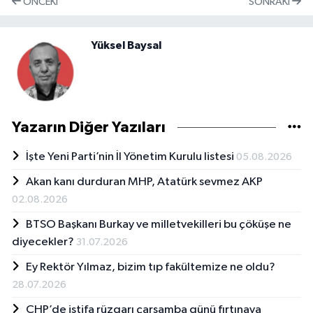
ÖNCEKI
SONRAKI
Yüksel Baysal
Yazarın Diğer Yazıları
İşte Yeni Parti’nin İl Yönetim Kurulu listesi
05.08.2026
Akan kanı durduran MHP, Atatürk sevmez AKP
02.08.2026
BTSO Başkanı Burkay ve milletvekilleri bu çöküşe ne
diyecekler?
31.07.2026
Ey Rektör Yılmaz, bizim tıp fakültemize ne oldu?
28.07.2026
CHP’de istifa rüzgarı çarşamba günü fırtınaya