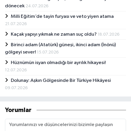
dönecek
24.07.2026
Milli Eğitim’de tayin furyası ve veto yiyen atama
21.07.2026
Kaçak yapıyı yıkmak ne zaman suç oldu?
18.07.2026
Birinci adam (Atatürk) güneşi, ikinci adam (İnönü)
gölgeyi sever!
15.07.2026
Hüznümün isyan olmadığı bir ayrılık hikayesi!
12.07.2026
Dolunay: Aşkın Gölgesinde Bir Türkiye Hikâyesi
09.07.2026
Yorumlar