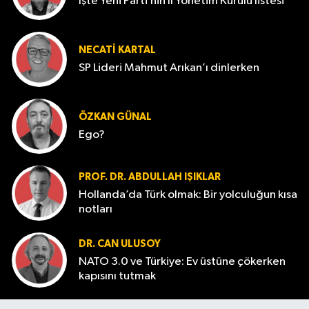
İşte Yeni Parti’nin İl Yönetim Kurulu listesi
NECATI KARTAL
SP Lideri Mahmut Arıkan’ı dinlerken
ÖZKAN GÜNAL
Ego?
PROF. DR. ABDULLAH IŞIKLAR
Hollanda’da Türk olmak: Bir yolculuğun kısa
notları
DR. CAN ULUSOY
NATO 3.0 ve Türkiye: Ev üstüne çökerken
kapısını tutmak