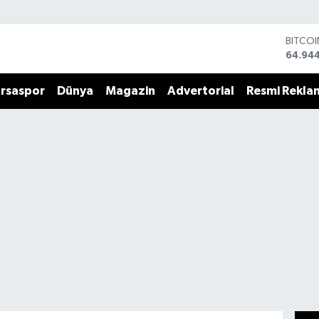
DOLA
47,74
EURO
55,25
rsaspor
Dünya
Magazin
Advertorial
Resmi Rekla
STERLİ
64,481
GRAM 
6660.
BİST1
13.779
BITCO
64.94