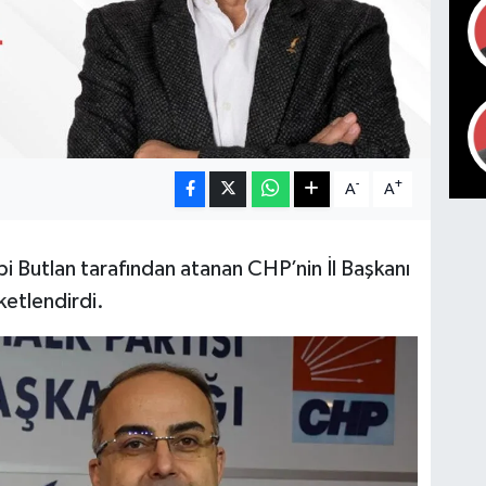
-
+
A
A
 Butlan tarafından atanan CHP’nin İl Başkanı
eketlendirdi.