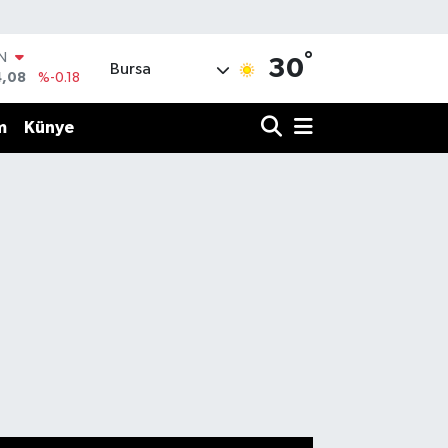
°
R
30
Bursa
36
%0.18
10
%0.32
m
Künye
N
1
%0.38
ALTIN
55
%0.03
00
%-14
IN
4,08
%-0.18