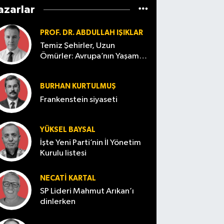
azarlar
PROF. DR. ABDULLAH IŞIKLAR
Temiz Şehirler, Uzun
Ömürler: Avrupa’nın Yaşam
Kültürü
BURHAN KURTULMUŞ
Frankenstein siyaseti
YÜKSEL BAYSAL
İşte Yeni Parti’nin İl Yönetim
Kurulu listesi
NECATI KARTAL
SP Lideri Mahmut Arıkan’ı
dinlerken