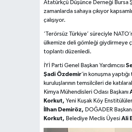
Atatürkçü Düşünce Derneği Bursa 
zamanlarda sahaya çıkıyor kapsaml
çalışıyor.
‘Terörsüz Türkiye’ süreciyle NATO’n
ülkemize deli gömleği giydirmeye çalı
toplantı düzenledi.
İYİ Parti Genel Başkan Yardımcısı
Se
Şadi Özdemir
’in konuşma yaptığı 
kuruluşlarının temsilcileri de katılar
Kimya Mühendisleri Odası
Başkanı
A
Korkut,
Yeni Kuşak Köy Enstitülüle
İlhan Demiröz,
DOĞADER Başkan
Korkut,
Belediye Meclis Üyesi
Ali 