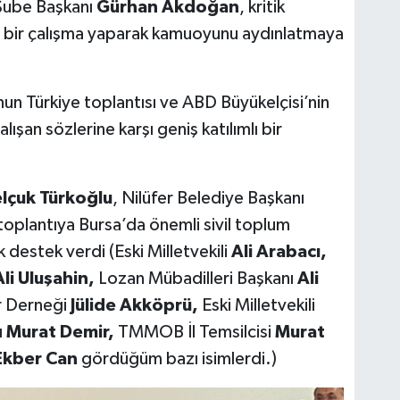
Şube Başkanı
Gürhan Akdoğan
, kritik
ı bir çalışma yaparak kamuoyunu aydınlatmaya
un Türkiye toplantısı ve ABD Büyükelçisi’nin
şan sözlerine karşı geniş katılımlı bir
lçuk Türkoğlu
, Nilüfer Belediye Başkanı
toplantıya Bursa’da önemli sivil toplum
ak destek verdi (Eski Milletvekili
Ali Arabacı,
li Uluşahin,
Lozan Mübadilleri Başkanı
Ali
r Derneği
Jülide Akköprü,
Eski Milletvekili
ı
Murat Demir,
TMMOB İl Temsilcisi
Murat
Ekber Can
gördüğüm bazı isimlerdi.)