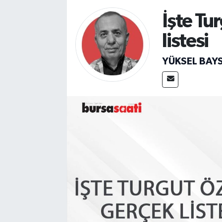
İşte Tu
Sağlık
listesi
Spor
YÜKSEL BAY
Teknoloji
Yaşam