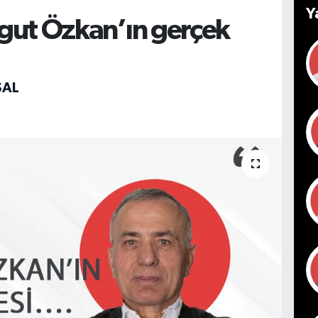
Y
rgut Özkan’ın gerçek
SAL