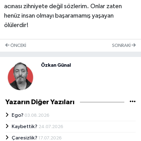
acınası zihniyete değil sözlerim. Onlar zaten
henüz insan olmayı başaramamış yaşayan
ölülerdir!
ÖNCEKI
SONRAKI
Özkan Günal
Yazarın Diğer Yazıları
Ego?
03.08.2026
Kaybettik?
24.07.2026
Çaresizlik?
17.07.2026