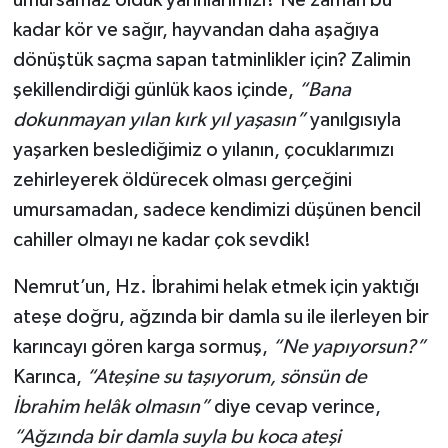
kadar kör ve sağır, hayvandan daha aşağıya
dönüştük saçma sapan tatminlikler için? Zalimin
şekillendirdiği günlük kaos içinde,
“Bana
dokunmayan yılan kırk yıl yaşasın”
yanılgısıyla
yaşarken beslediğimiz o yılanın, çocuklarımızı
zehirleyerek öldürecek olması gerçeğini
umursamadan, sadece kendimizi düşünen bencil
cahiller olmayı ne kadar çok sevdik!
Nemrut’un, Hz. İbrahimi helak etmek için yaktığı
ateşe doğru, ağzında bir damla su ile ilerleyen bir
karıncayı gören karga sormuş,
“Ne yapıyorsun?”
Karınca,
“Ateşine su taşıyorum, sönsün de
İbrahim helâk olmasın”
diye cevap verince,
“Ağzında bir damla suyla bu koca ateşi